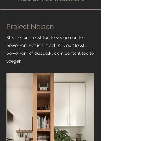
Project Nelsen
Klik hier om tekst toe te voegen en te
bewerken. Het is simpel. Klik op "Tekst
bewerken" of dubbelklik om content toe te
voegen.